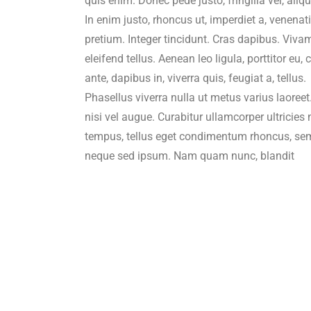
quis enim. Donec pede justo, fringilla vel, aliqu
In enim justo, rhoncus ut, imperdiet a, venenat
pretium. Integer tincidunt. Cras dapibus. Vi
eleifend tellus. Aenean leo ligula, porttitor eu
ante, dapibus in, viverra quis, feugiat a, tellus.
Phasellus viverra nulla ut metus varius laoree
nisi vel augue. Curabitur ullamcorper ultricie
tempus, tellus eget condimentum rhoncus, sem
neque sed ipsum. Nam quam nunc, blandit