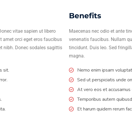
Benefits
onec vitae sapien ut libero
Maecenas nec odio et ante tin
t amet orci eget eros faucibus
venenatis faucibus. Nullam qui
met nibh. Donec sodales sagittis
tincidunt. Duis leo. Sed fringi
magna.
 sit.
Nemo enim ipsam voluptate
ror.
Sed ut perspiciatis unde om
At vero eos et accusamus e
.
Temporibus autem quibusdam
ta.
Et harum quidem rerum faci