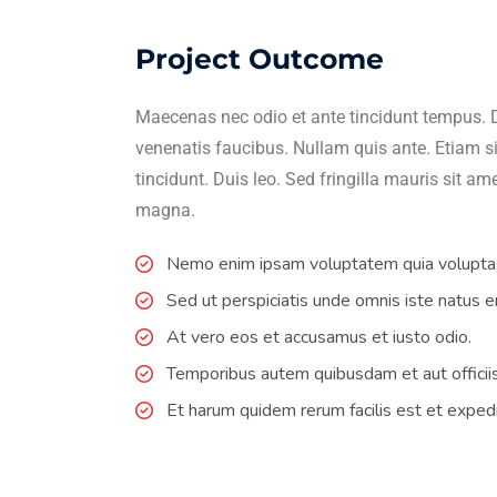
Project Outcome
Maecenas nec odio et ante tincidunt tempus. D
venenatis faucibus. Nullam quis ante. Etiam si
tincidunt. Duis leo. Sed fringilla mauris sit a
magna.
Nemo enim ipsam voluptatem quia voluptas
Sed ut perspiciatis unde omnis iste natus er
At vero eos et accusamus et iusto odio.
Temporibus autem quibusdam et aut officiis
Et harum quidem rerum facilis est et expedi