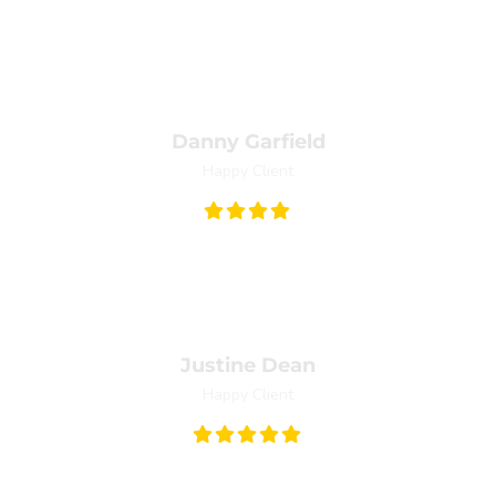
 consequat vitae, eleifend ac, enim. Aliquam lorem ante, dapibus in,
Danny Garfield
Happy Client
dimentum rhoncus, sem quam semper libero, sit amet adipiscing 
Justine Dean
Happy Client