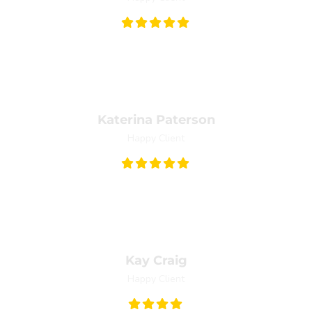
dimentum rhoncus, sem quam semper libero, sit amet adipiscing 
Katerina Paterson
Happy Client
nte arcu, accumsan a, consectetuer eget, posuere ut, mauris. Prae
Kay Craig
Happy Client