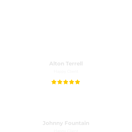
s ultricies mi eu turpis hendrerit fringilla. Vestibulum ante ipsum 
Alton Terrell
Happy Client
 consequat vitae, eleifend ac, enim. Aliquam lorem ante, dapibus in,
Johnny Fountain
Happy Client