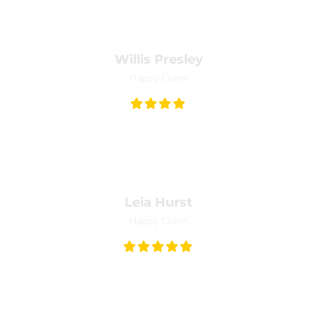
s ultricies mi eu turpis hendrerit fringilla. Vestibulum ante ipsum 
Willis Presley
Happy Client
nte arcu, accumsan a, consectetuer eget, posuere ut, mauris. Prae
Leia Hurst
Happy Client